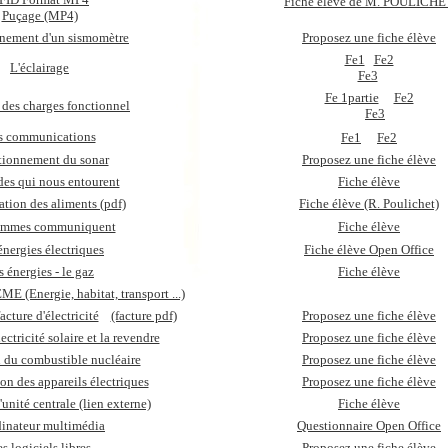
Fiche élève de M. POULICHE
Puçage (MP4)
nement d'un sismomètre
Proposez une fiche élève
Fe1
Fe2
L'éclairage
Fe3
Fe 1partie
Fe2
 des charges fonctionnel
Fe3
s communications
Fe1
Fe2
tionnement du sonar
Proposez une fiche élève
es qui nous entourent
Fiche élève
tion des aliments (pdf)
Fiche élève (R. Poulichet)
ommes communiquent
Fiche élève
énergies électriques
Fiche élève Open Office
s énergies - le gaz
Fiche élève
E (Energie, habitat, transport ...)
cture d'électricité
(facture pdf)
Proposez une fiche élève
ectricité solaire et la revendre
Proposez une fiche élève
n du combustible nucléaire
Proposez une fiche élève
 des appareils électriques
Proposez une fiche élève
'unité centrale (lien externe)
Fiche élève
dinateur multimédia
Questionnaire Open Office
s logiciels libres
Proposez une fiche élève