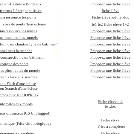
calan-Bastide à Bordeaux
Proposez une fiche élève
timents à énergie positive
fiche élève
ma ressource les ponts
Fiche élève .odt
fe .doc
 types de ponts (lien externe)
fe1
fe2
fiche élève 1+2
ma ressource les routes
Proposez une fiche élève
a ressource les tunnels
Proposez une fiche élève
ion d'un chantier type de bâtiment"
Proposez une fiche élève
nnel sous la manche
Proposez une fiche élève
 construction d'un bâtiment
Proposez une fiche élève
storique des ponts
Proposez une fiche élève
 les plus hautes du monde
Proposez une fiche élève
iments face aux séismes
Proposez une fiche élève
ion Flash d'une écluse
on Scratch d'une écluse
ammes avec ROBOPROG
Fiche élève odt
utomates aux robots
fe .doc
sans ordinateur (CS Unplugged)
Fiche élève
formatique (Frise chronologique)
Frise à compléter
igrammes à compléter
Fiche élève