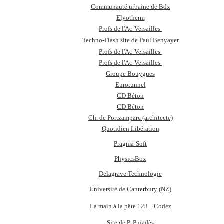
Communauté urbaine de Bdx
Elyotherm
Profs de l'Ac-Versailles
Techno-Flash site de Paul Benyayer
Profs de l'Ac-Versailles
Profs de l'Ac-Versailles
Groupe Bouygues
Eurotunnel
CD Béton
CD Béton
Ch. de Portzamparc (architecte)
Quotidien Libération
Pragma-Soft
PhysicsBox
Delagrave Technologie
Université de Canterbury (NZ)
La main à la pâte 123... Codez
Site de P. Pujadès