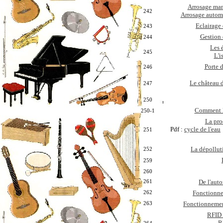
Arrosage man
242
Arrosage automa
Eclairage 
243
Gestion 
244
Les 
245
L'i
Porte 
246
Le château d
247
250
Comment la
250-1
La pro
Pdf :
cycle de l'eau
251
La dépollut
252
259
260
261
De l'aut
262
Fonctionne
263
Fonctionnemen
RFID
R