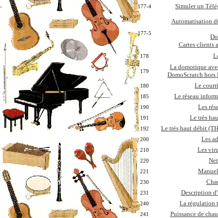
Simuler un Télé
177-4
Automatisation du
177-5
Do
Cartes clients
L
178
La domotique avec
179
DomoScratch hors 
Le courri
180
Le réseau inform
185
Les rés
190
Le très ha
191
Le très haut débit
(TH
192
Les ad
200
Les viru
210
Net
220
Manuel 
221
Chau
230
Description d'
231
La régulation
240
Puissance de chau
241