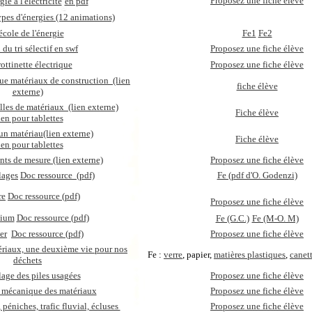
Proposez une fiche élève
gie à l'électricité
en pdf
ypes d'énergies (12 animations)
école de l'énergie
Fe1
Fe2
 du tri sélectif en swf
Proposez une fiche élève
rottinette électrique
Proposez une fiche élève
ue matériaux de construction
(lien
fiche élève
externe)
lles de matériaux
(lien externe)
Fiche élève
en pour tablettes
 un matériau
(lien externe)
Fiche élève
en pour tablettes
nts de mesure (lien externe)
Proposez une fiche élève
lages
Doc ressource (pdf)
Fe (pdf d'O. Godenzi)
re
Doc ressource (pdf)
Proposez une fiche élève
nium
Doc ressource (pdf)
Fe (G.C.)
Fe (M-O. M)
er
Doc ressource (pdf)
Proposez une fiche élève
riaux, une deuxième vie pour nos
Fe :
verre
, papier,
matières plastiques
,
canet
déchets
age des piles usagées
Proposez une fiche élève
 mécanique des matériaux
Proposez une fiche élève
 péniches, trafic fluvial, écluses
Proposez une fiche élève