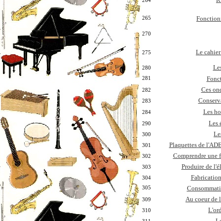
264
265
Fonction
270
Le cahier
275
Le
280
281
Fonc
Ces ond
282
Conserva
283
Les h
284
Les 
290
Le
300
Plaquettes de l'ADEM
301
Comprendre une fa
302
Produire de l'él
303
Fabricatio
304
305
Consommation
Au coeur de l
309
L'or
310
Le