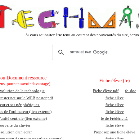
Si vous souhaitez être tenu au courant des nouveautés du site, écri
 ou Document ressource
Fiche élève (fe)
ens
pour en savoir davantage)
volution de la technologie
Fiche élève pdf
fe .doc
 rester net sur le WEB
poster pdf
fiche élève
eur et ses périphériques
fiche élève
s de l'ordinateur (lien externe)
fiche élève
'unité centrale (lien externe)
fe de Frédéric D.
ouverte du clavier
fiche élève
ésolution d'un écran
Proposez une fiche élève
sformation de mouvement
(lien externe)
fiche élève