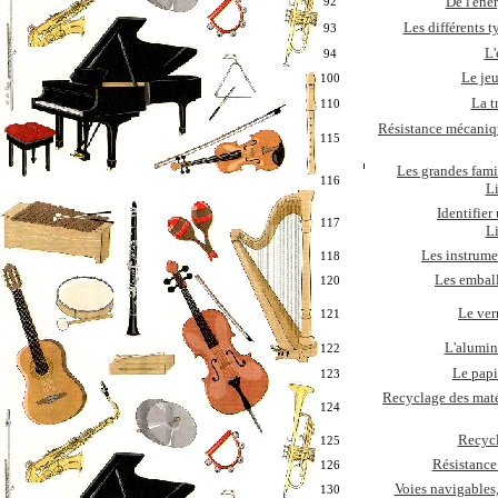
De l'éner
92
Les différents t
93
L'
94
Le jeu
100
La t
110
Résistance mécaniq
115
Les grandes fami
116
Li
Identifier
117
Li
Les instrume
118
Les embal
120
Le ver
121
L'alumi
122
Le papi
123
Recyclage des maté
124
Recycl
125
Résistance
126
Voies navigables,
130