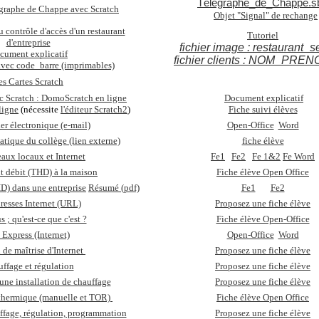
Télégraphe_de_Chappe.s
graphe de Chappe avec Scratch
Objet "Signal" de rechange
 contrôle d'accès d'un restaurant
Tutoriel
d'entreprise
fichier image : restaurant_se
cument explicatif
fichier clients : NOM_PREN
 avec code_barre (imprimables)
es Cartes Scratch
 Scratch : DomoScratch en ligne
Document explicatif
ligne
(nécessite
l'éditeur Scratch2
)
Fiche suivi élèves
er électronique (e-mail)
Open-Office
Word
atique du collège (lien externe)
fiche élève
eaux locaux et Internet
Fe1
Fe2
Fe 1&2
Fe Word
ut débit (THD) à la maison
Fiche élève Open Office
D) dans une entreprise
Résumé (pdf)
Fe1
Fe2
resses Internet (URL)
Proposez une fiche élève
s ; qu'est-ce que c'est ?
Fiche élève Open-Office
 Express (Internet)
Open-Office
Word
de maîtrise d'Internet
Proposez une fiche élève
ffage et régulation
Proposez une fiche élève
une installation de chauffage
Proposez une fiche élève
 thermique (manuelle et TOR)
Fiche élève Open Office
ffage, régulation, programmation
Proposez une fiche élève