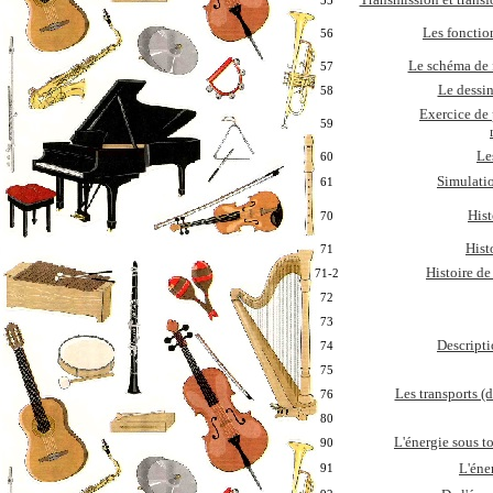
55
Les fonctio
56
Le schéma de
57
Le dessi
58
Exercice de
59
Le
60
Simulatio
61
Hist
70
Hist
71
Histoire de
71-2
72
73
Descripti
74
75
Les transports (d
76
80
L'énergie sous t
90
L'éne
91