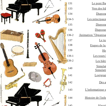
Le pont Ba
131
Vers des bâ
133
Diapora
134
Les principaux
134-5
Diapora
135
Diaporam
136
Animation "Organisat
136-2
Le tu
137
138
Etapes de la
139
Hi
Les tours
139-1
139-2
Les bât
Simulat
140
Simulati
Logigr
141
Des a
142
L'informatique 
143
Histoire de l'in
144
Algor
145