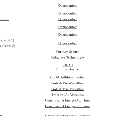
Domoconfort
Domoconfort
en .doc
Domoconfort
Domoconfort
Domoconfort
(Partie 1)
Domoconfort
 (Partie 2)
Fait avec Scratch
Delagrave Technologie
CIEAU
Editions playbac
CIEAU
Editions playbac
Profs de l'Ac-Versailles
Profs de l'Ac-Versailles
Profs de l'Ac-Versailles
Commissariat Energie Atomique
Commissariat Energie Atomique
Commissariat Energie Atomique