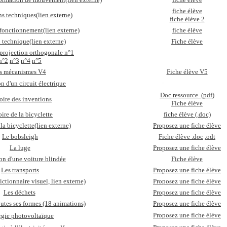
fiche élève
ns techniques
(lien externe)
fiche élève 2
 fonctionnement
(lien externe)
fiche élève
n technique
(lien externe)
Fiche élève
 projection orthogonale n°1
n°2
n°3
n°4
n°5
s mécanismes V4
Fiche élève V5
n d'un circuit électrique
Doc ressource (pdf)
oire des inventions
Fiche élève
oire de la bicyclette
fiche élève (.doc)
 la bicyclette
(lien externe)
Proposez une fiche élève
Le bobsleigh
Fiche élève .doc
.odt
La luge
Proposez une fiche élève
on d'une voiture blindée
Fiche élève
Les transports
Proposez une fiche élève
ictionnaire visuel, lien externe)
Proposez une fiche élève
Les déchets
Proposez une fiche élève
outes ses formes (18 animations)
Proposez une fiche élève
Proposez une fiche élève
rgie photovoltaïque