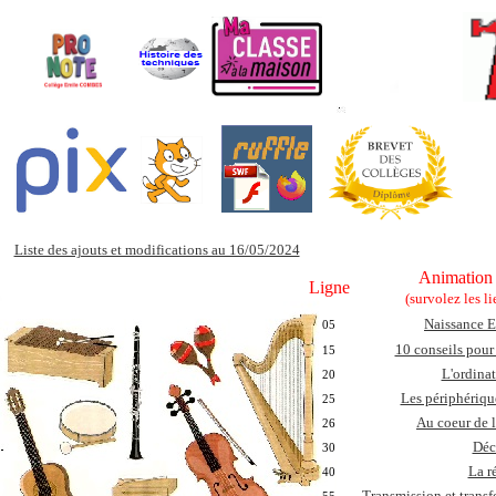
Liste des ajouts et modifications au 16/05/2024
Animation
Ligne
(survolez les li
Naissance E
05
10 conseils pour
15
L'ordinat
20
Les périphérique
25
Au coeur de l
26
Déc
30
La r
40
Transmission et tran