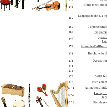
Etude fonctionnell
146
Langages techno. à tra
150
L'arborescence 
160
Programm
169
Systèm
170
Cat
Exemple d'utilisati
171
Brochure du s
172
Descriptio
173
174
175
WIFI, le 
176
Bien comme
177
Animation Jingle
177-1
Codage d'
177-2
Tabl
Décodage d
177-3