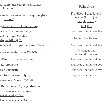
e, cahier des charges d'enceintes
Fiche élève
bluetooth
Fic. élève (Bernadette L)
vers le processus de conception (lien
Images (Eric P.)
pdf
externe)
Script (Eric P.)
(classement de l'i nformation)
Fe 1
Fe 2
ation d'un monte charge
Proposez une fiche élève
e domotique Nikobus
Fe O.Office
Fe Word
alogue Niko (Q20)
on de la domotique dans un collège
Proposez une fiche élève
fe_conception
èche-mains électrique DYSON
fe_fonctionnement
n d'une maison domotique
Proposez une fiche élève
La biométrie
Proposez une fiche élève
Le sismomètre
Proposez une fiche élève
multimédia sans fil (pdf)
Proposez une fiche élève
ncer avec Scratch 2.0
pdf
 Bell's
Flocon
Paysage
Musique
un message avec Scratch
eau de codage (x5)
'un message avec Scratch